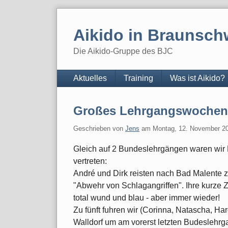
Skip
to
Aikido in Braunsch
content
Die Aikido-Gruppe des BJC
Navigation
Aktuelles
Training
Was ist Aikido?
Großes Lehrgangswochen
Geschrieben von
Jens
am
Montag, 12. November 2
Gleich auf 2 Bundeslehrgängen waren wi
vertreten:
André und Dirk reisten nach Bad Malente
"Abwehr von Schlagangriffen". Ihre kurze
total wund und blau - aber immer wieder!
Zu fünft fuhren wir (Corinna, Natascha, Ha
Walldorf um am vorerst letzten Budeslehr