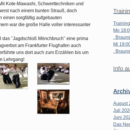
 Mit Kote-Mawashi, Schwerttechniken und
Traini
erst nach einem bunten Strauß, doch
n einen sorgfältig aufgebauten
Trainin
rn war die große Halle voller interessanter
Mo 18:0
. Brauns
l das "Jagdschloß Mönchbruch" eine prima
Mi 19:0
flugverbot am Frankfurter Flughafen auch
. Brauns
verführte uns dort auch zum Erzählen bis um
m Lehrgang!
Info a
Archi
August 
Juli 20
Juni 20
Das Neu