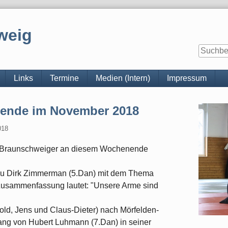
weig
Links
Termine
Medien (Intern)
Impressum
Seitenle
ende im November 2018
018
r Braunschweiger an diesem Wochenende
 zu Dirk Zimmerman (5.Dan) mit dem Thema
 Zusammenfassung lautet: "Unsere Arme sind
rold, Jens und Claus-Dieter) nach Mörfelden-
gang von Hubert Luhmann (7.Dan) in seiner