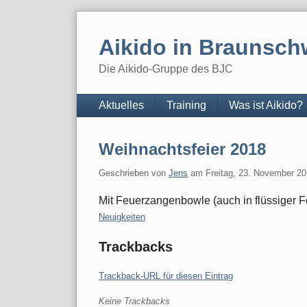
Skip
to
Aikido in Braunsch
content
Die Aikido-Gruppe des BJC
Navigation
Aktuelles
Training
Was ist Aikido?
Weihnachtsfeier 2018
Geschrieben von
Jens
am
Freitag, 23. November 2
Mit Feuerzangenbowle (auch in flüssiger F
Kategorien:
Neuigkeiten
Trackbacks
Trackback-URL für diesen Eintrag
Keine Trackbacks