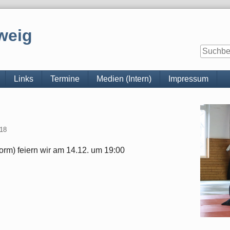
weig
Links
Termine
Medien (Intern)
Impressum
Seitenle
018
orm) feiern wir am 14.12. um 19:00