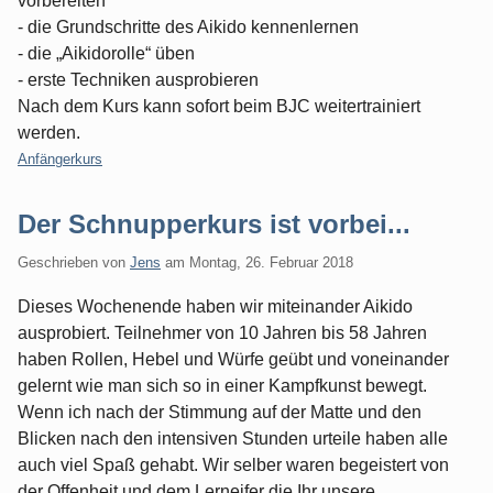
vorbereiten
- die Grundschritte des Aikido kennenlernen
- die „Aikidorolle“ üben
- erste Techniken ausprobieren
Nach dem Kurs kann sofort beim BJC weitertrainiert
werden.
Kategorien:
Anfängerkurs
Der Schnupperkurs ist vorbei...
Geschrieben von
Jens
am
Montag, 26. Februar 2018
Dieses Wochenende haben wir miteinander Aikido
ausprobiert. Teilnehmer von 10 Jahren bis 58 Jahren
haben Rollen, Hebel und Würfe geübt und voneinander
gelernt wie man sich so in einer Kampfkunst bewegt.
Wenn ich nach der Stimmung auf der Matte und den
Blicken nach den intensiven Stunden urteile haben alle
auch viel Spaß gehabt. Wir selber waren begeistert von
der Offenheit und dem Lerneifer die Ihr unsere